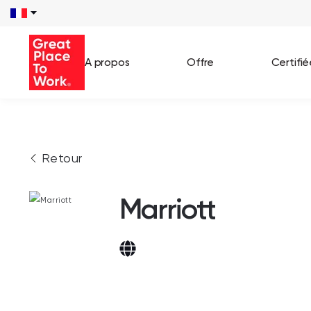
A propos
Offre
Certifi
Voir 
Retour
Témo
Cas c
Marriott