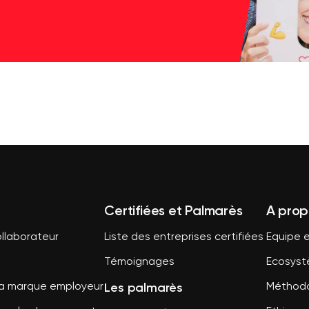
Certifiées et Palmarès
A prop
llaborateur
Liste des entreprises certifiées
Equipe e
Témoignages
Ecosys
Les palmarès
sa marque employeur
Méthodo