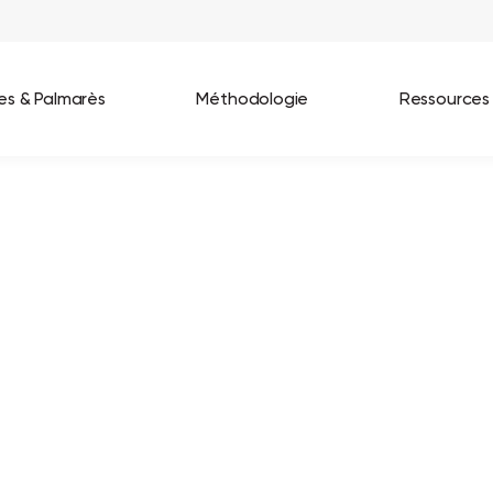
ées & Palmarès
Méthodologie
Ressources
les entreprises
Best Workplaces France 2026
ignages
Great Place To Work In Tech 2026
lients
Best Workplaces For Women 2025
Best Workplaces Europe 2025
Tous nos palmarès