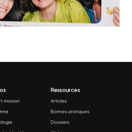
os
Ressources
t mission
Articles
tème
Bonnes pratiques
logie
Dossiers