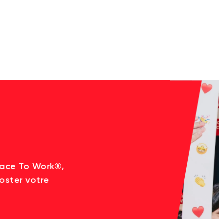
lace To Work®,
oster votre