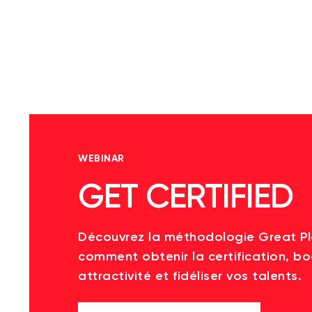
WEBINAR
GET CERTIFIED
Découvrez la méthodologie Great P
comment obtenir la certification, bo
attractivité et fidéliser vos talents.