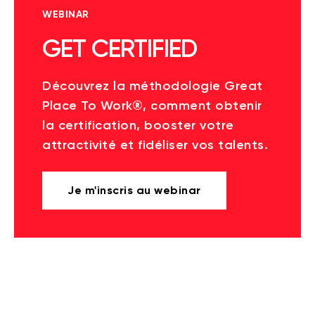
WEBINAR
GET CERTIFIED
Découvrez la méthodologie Great
Place To Work®, comment obtenir
la certification, booster votre
attractivité et fidéliser vos talents.
Je m'inscris au webinar