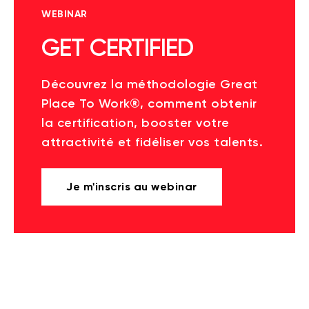
WEBINAR
GET CERTIFIED
Découvrez la méthodologie Great
Place To Work®, comment obtenir
la certification, booster votre
attractivité et fidéliser vos talents.
Je m'inscris au webinar