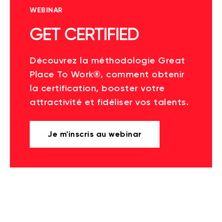
WEBINAR
GET CERTIFIED
Découvrez la méthodologie Great
Place To Work®, comment obtenir
la certification, booster votre
attractivité et fidéliser vos talents.
Je m'inscris au webinar