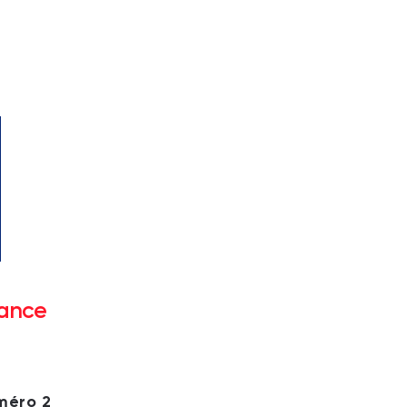
rance
méro 2