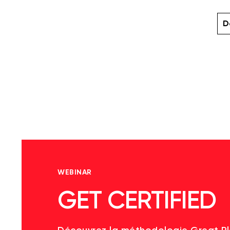
D
WEBINAR
GET CERTIFIED