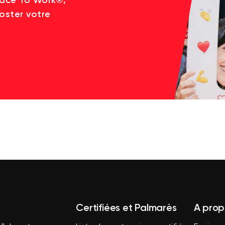
lace To Work®,
oster votre
Certifiées et Palmarès
A prop