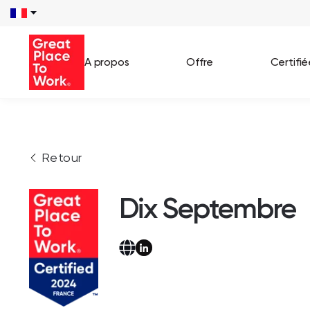
A propos
Offre
Certifi
Voir 
Retour
Témo
Cas c
Dix Septembre