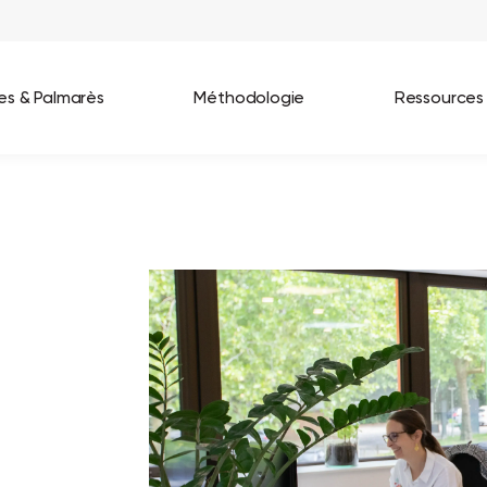
ées & Palmarès
Méthodologie
Ressources
les entreprises
Best Workplaces France 2026
ignages
Great Place To Work In Tech 2026
lients
Best Workplaces For Women 2025
Best Workplaces Europe 2025
Tous nos palmarès