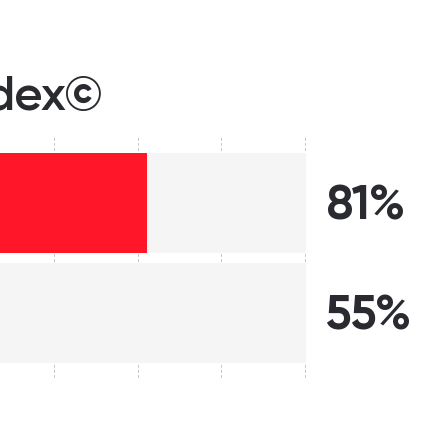
ndex©
81%
55%