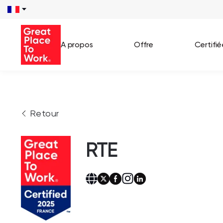
A propos
Offre
Certifi
Voir 
Retour
Témo
Cas c
RTE