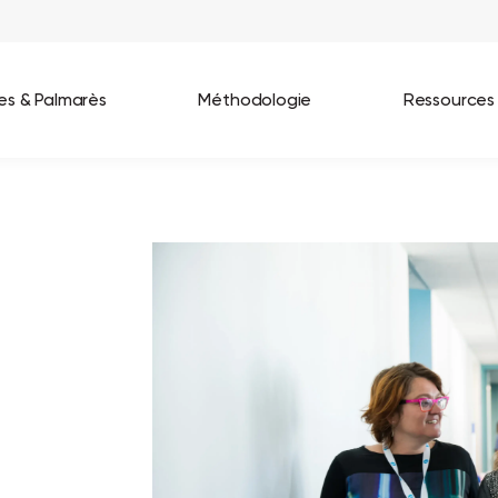
ées & Palmarès
Méthodologie
Ressources
les entreprises
Best Workplaces France 2026
ignages
Great Place To Work In Tech 2026
lients
Best Workplaces For Women 2025
Best Workplaces Europe 2025
Tous nos palmarès