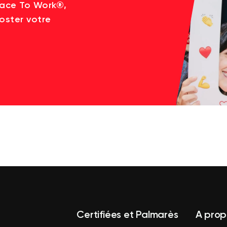
lace To Work®,
oster votre
Certifiées et Palmarès
A prop